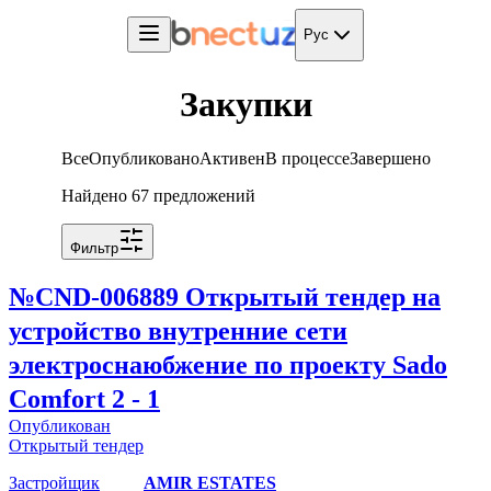
Рус
Закупки
Все
Опубликовано
Активен
В процессе
Завершено
Найдено 67 предложений
Фильтр
№
CND-006889
Открытый тендер на
устройство внутренние сети
электроснаюбжение по проекту Sado
Comfort 2 - 1
Опубликован
Открытый тендер
Застройщик
AMIR ESTATES